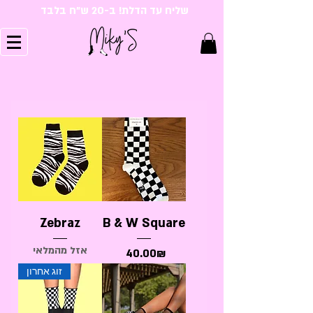
שליח עד הדלת! ב-20 ש"ח בלבד
Zebraz
B & W Square
אזל מהמלאי
Price
‏40.00 ‏₪
זוג אחרון