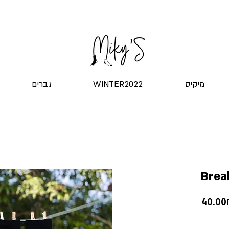
שליח עד הדלת! ב-20 ש"ח בלבד
גברים
WINTER2022
מיקיס
Brea
 ‏