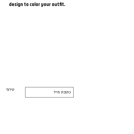
design to color your outfit.
הרשמו לניוזלטר ולא תתחרטו
טירוף