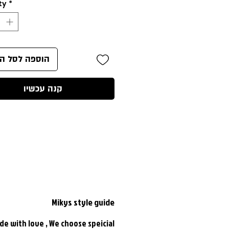
ty
*
הוספה לסל הק
קנה עכשיו
Mikys style guide
de with love , We choose speicial