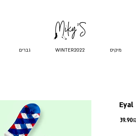
שליח עד הדלת! ב-20 ש"ח בלבד
מיקיס
WINTER2022
גברים
Eyal
39 ‏₪