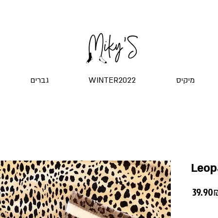
שליח עד הדלת! ב-20 ש"ח בלבד
מיקיס
WINTER2022
גברים
Leop
39 ‏₪