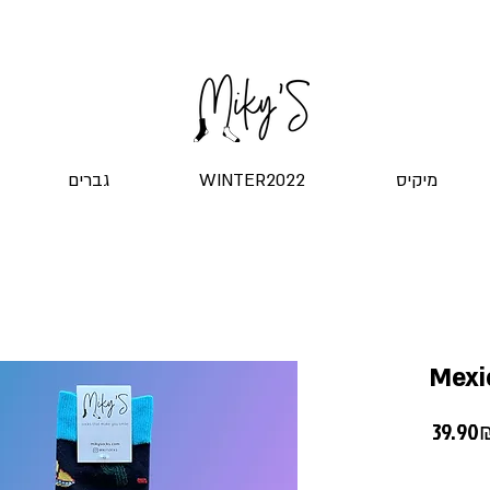
שליח עד הדלת! ב-20 ש"ח בלבד
מיקיס
WINTER2022
גברים
Mexi
39 ‏₪