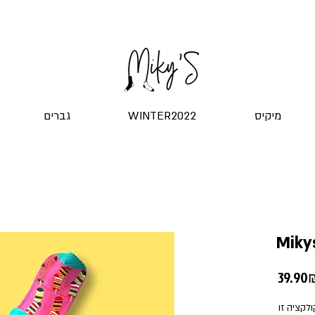
שליח עד הדלת! ב-20 ש"ח בלבד
מיקיס
WINTER2022
גברים
Miky
39 ‏₪
חורף 2021 - קולקציה במלאי מוגבל, בקולקציה זו 