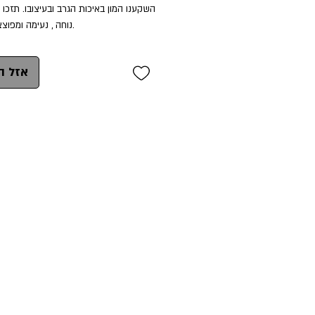
נוחה , נעימה ומפוצ

אזל ה